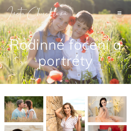
Přeskočit
na
obsah
Rodinné focení a
portréty