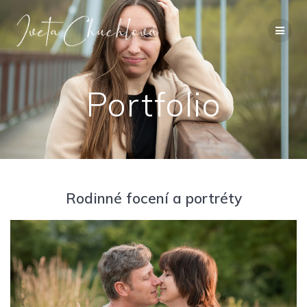
Přeskočit
na
obsah
Portfolio
Rodinné focení a portréty