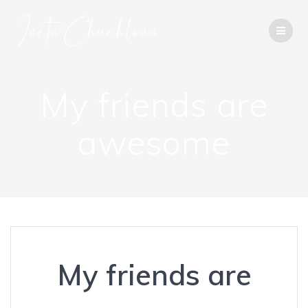
Přeskočit
na
obsah
My friends are
awesome
My friends are