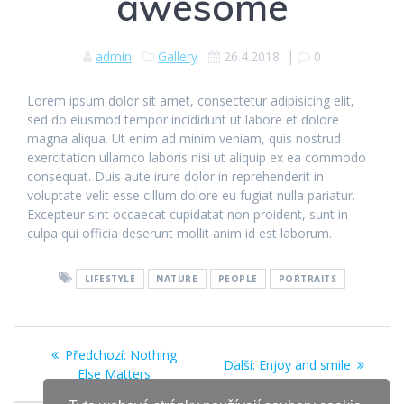
awesome
admin
Gallery
26.4.2018
|
0
Lorem ipsum dolor sit amet, consectetur adipisicing elit,
sed do eiusmod tempor incididunt ut labore et dolore
magna aliqua. Ut enim ad minim veniam, quis nostrud
exercitation ullamco laboris nisi ut aliquip ex ea commodo
consequat. Duis aute irure dolor in reprehenderit in
voluptate velit esse cillum dolore eu fugiat nulla pariatur.
Excepteur sint occaecat cupidatat non proident, sunt in
culpa qui officia deserunt mollit anim id est laborum.
LIFESTYLE
NATURE
PEOPLE
PORTRAITS
Navigace
Předchozí
Předchozí:
Nothing
Další
Další:
Enjoy and smile
pro
příspěvek:
Else Matters
příspěvek: