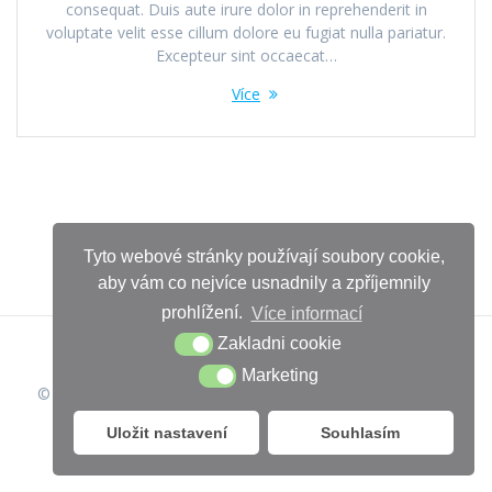
consequat. Duis aute irure dolor in reprehenderit in
voluptate velit esse cillum dolore eu fugiat nulla pariatur.
Excepteur sint occaecat…
Více
Tyto webové stránky používají soubory cookie,
aby vám co nejvíce usnadnily a zpříjemnily
prohlížení.
Více informací
Zakladni cookie
Marketing
© 2026 Iveta Chuchlova. Vytvořeno pomocí WordPressu a
šablony Mesmerize
Uložit nastavení
Souhlasím