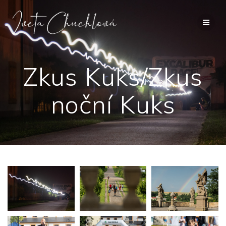
Přeskočit
na
obsah
Zkus Kuks/Zkus
noční Kuks